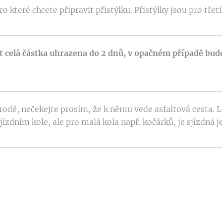
pro které chcete připravit přistýlku. Přistýlky jsou pro třet
t celá částka uhrazena do 2 dnů, v opačném případě bu
odě, nečekejte prosím, že k němu vede asfaltová cesta. Le
ízdním kole, ale pro malá kola např. kočárků, je sjízdná j