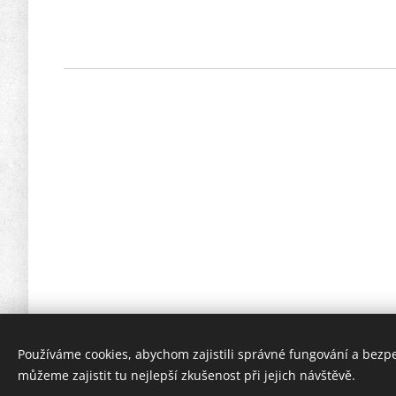
Používáme cookies, abychom zajistili správné fungování a bezp
můžeme zajistit tu nejlepší zkušenost při jejich návštěvě.