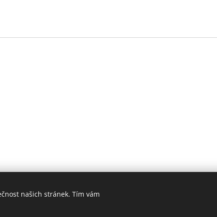
ečnost našich stránek. Tím vám
© 2024 Všechna práva vyhrazena