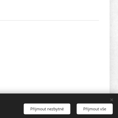
Přijmout nezbytné
Přijmout vše